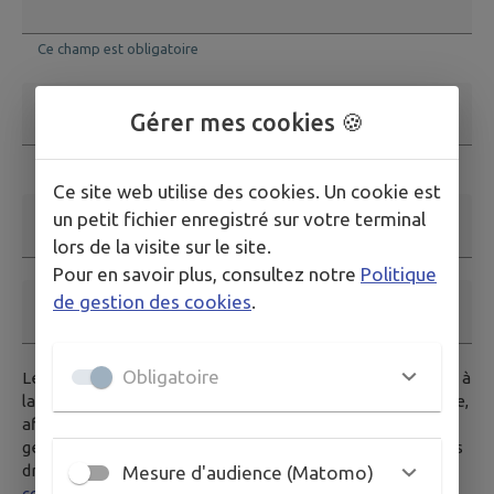
Ce champ est obligatoire
Adresse email
*
Gérer mes cookies 🍪
Ce champ est obligatoire. Exemple: nom@exemple.org.
Ce site web utilise des cookies. Un cookie est
un petit fichier enregistré sur votre terminal
Nom et prénom
lors de la visite sur le site.
Pour en savoir plus, consultez notre
Politique
de gestion des cookies
.
Téléphone
Obligatoire
Les données saisies dans ce formulaire seront transmises à
la mairie, et/ou au service compétent habilité par la mairie,
afin de traiter votre demande. Pour en savoir plus sur la
gestion de vos données personnelles et pour excercer vos
droits, vous pouvez consulter notre
politique de
Mesure d'audience (Matomo)
confidentialité.