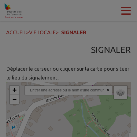
Contenu
Menu
Recherche
Pied de page
ACCUEIL
>
VIE LOCALE
>
SIGNALER
SIGNALER
Déplacer le curseur ou cliquer sur la carte pour situer
le lieu du signalement.
+
×
−