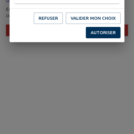
En envoyant ce formulaire, vous reconnaissez avoir pris
connaissance des
Conditions Générales d’Utilisation
.
REFUSER
VALIDER MON CHOIX
ENVOYER
AUTORISER