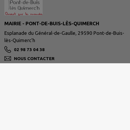
MAIRIE - PONT-DE-BUIS-LÈS-QUIMERCH
Esplanade du Général-de-Gaulle, 29590 Pont-de-Buis-
lès-Quimerc'h
02 98 73 04 38
NOUS CONTACTER
M'Y RENDRE
www.pontdebuislesquimerch.fr/