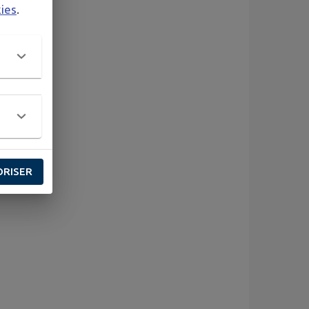
kies
.
ORISER