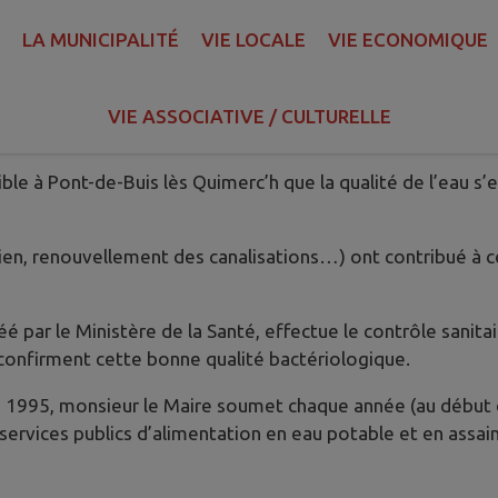
LA MUNICIPALITÉ
VIE LOCALE
VIE ECONOMIQUE
VIE ASSOCIATIVE / CULTURELLE
s de captage : priorité à la qualité de 
sible à Pont-de-Buis lès Quimerc’h que la qualité de l’eau 
ien, renouvellement des canalisations…) ont contribué à 
é par le Ministère de la Santé, effectue le contrôle sanit
, confirment cette bonne qualité bactériologique.
1995, monsieur le Maire soumet chaque année (au début d
es services publics d’alimentation en eau potable et en assai