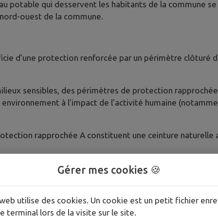
au potable qui desservent les habitants de la commune se s
u nord-ouest de la commune.
ie d’une protection renforcée par un périmètre clôturé d
milieux sensibles, des périmètres de protection rapprochée 
 environnement à l’impact de l’activité humaine (notammen
otection rapprochée A constituent une ceinture naturelle
tué de propriétés privées communales.
Gérer mes cookies 🍪
 plus éloigné, renforce encore le dispositif de protection.
web utilise des cookies. Un cookie est un petit fichier enre
e terminal lors de la visite sur le site.