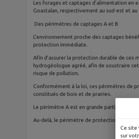
Les forages et captages d’alimentation en e
Goastalan, respectivement au sud-est et a
Des périmètres de captages A et B
L’environnement proche des captages bénéfic
protection immédiate.
Afin d’assurer la protection durable de ces 
hydrogéologue agréé, afin de soustraire cet
risque de pollution.
Conformément à la loi, ces périmètres de pr
constitués de bois et de prairies.
Le périmètre A est en grande partie consti
Au-delà, le périmètre de protection B, un peu
Ce site 
sur votr