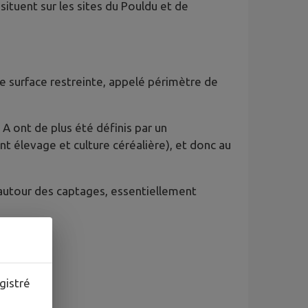
ituent sur les sites du Pouldu et de
e surface restreinte, appelé périmètre de
A ont de plus été définis par un
t élevage et culture céréalière), et donc au
 autour des captages, essentiellement
gistré