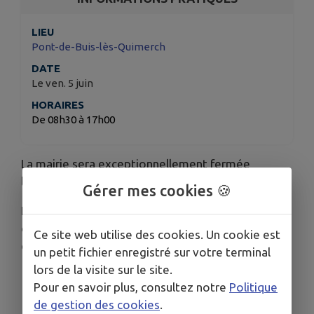
LIEU
Pont-de-Buis-lès-Quimerch
DATE
Le ven. 5 juin
HORAIRES
De 08h30 à 17h00
La mairie sera exceptionnellement fermée
le 5 juin.
Gérer mes cookies 🍪
Nous nous excusons sincèrement pour la gêne
occasionnée et vous remercions pour votre
Ce site web utilise des cookies. Un cookie est
compréhension.
un petit fichier enregistré sur votre terminal
lors de la visite sur le site.
Pour en savoir plus, consultez notre
Politique
de gestion des cookies
.