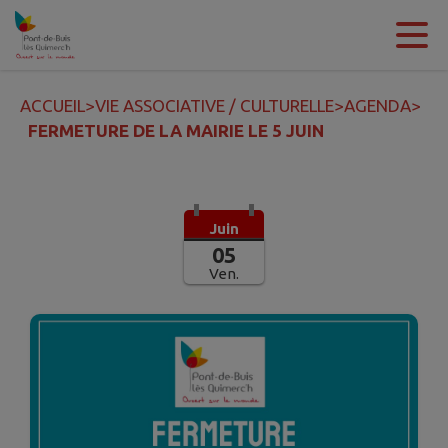
Contenu
Menu
Recherche
Pied de page
ACCUEIL
>
VIE ASSOCIATIVE / CULTURELLE
>
AGENDA
>
FERMETURE DE LA MAIRIE LE 5 JUIN
Juin
05
Ven.