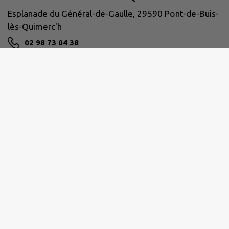
Esplanade du Général-de-Gaulle, 29590 Pont-de-Buis-
lès-Quimerc'h
02 98 73 04 38
NOUS CONTACTER
M'Y RENDRE
www.pontdebuislesquimerch.fr/
PRESQU'ÎLE DE CROZON-AULNE MARITIME