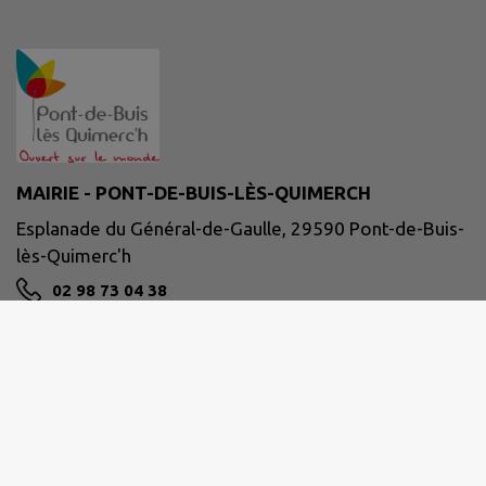
MAIRIE - PONT-DE-BUIS-LÈS-QUIMERCH
Esplanade du Général-de-Gaulle, 29590 Pont-de-Buis-
lès-Quimerc'h
02 98 73 04 38
NOUS CONTACTER
M'Y RENDRE
www.pontdebuislesquimerch.fr/