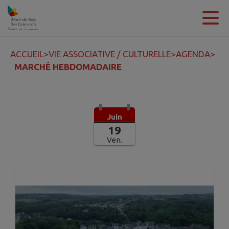
Contenu
Menu
Recherche
Pied de page
ACCUEIL
>
VIE ASSOCIATIVE / CULTURELLE
>
AGENDA
>
MARCHÉ HEBDOMADAIRE
Juin
19
Ven.