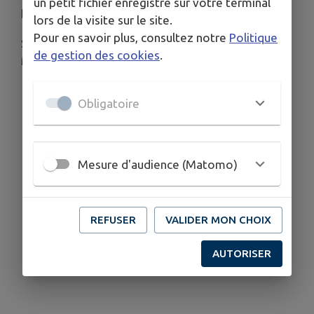
un petit fichier enregistré sur votre terminal
boucherie, vin, miel...
lors de la visite sur le site.
Pour en savoir plus, consultez notre
Politique
Sans oublier les commerçants permanents :
de gestion des cookies
.
Mamie Sac à dos et Tout un fromage.
Obligatoire
Mesure d'audience (Matomo)
REFUSER
VALIDER MON CHOIX
AUTORISER