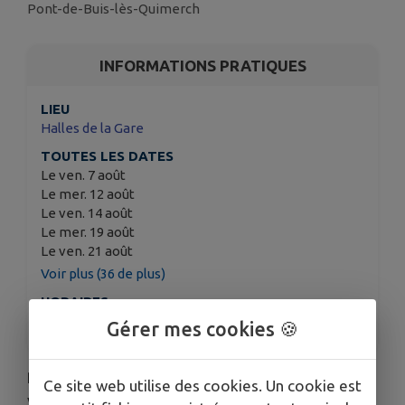
Pont-de-Buis-lès-Quimerch
INFORMATIONS PRATIQUES
LIEU
Halles de la Gare
TOUTES LES DATES
Le ven. 7 août
Le mer. 12 août
Le ven. 14 août
Le mer. 19 août
Le ven. 21 août
Voir plus (36 de plus)
HORAIRES
8h - 12h
Gérer mes cookies 🍪
Retrouvez nos exposants tous les mercredis et
Ce site web utilise des cookies. Un cookie est
vendredis sous les Halles de la Gare : primeur,