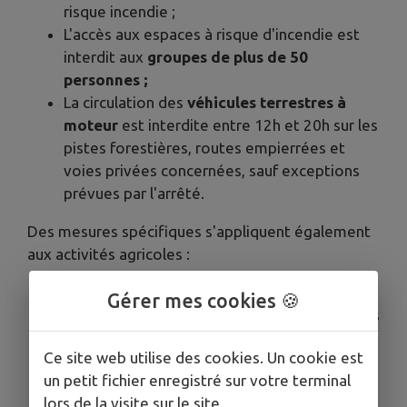
risque incendie ;
L'accès aux espaces à risque d'incendie est
interdit aux
groupes de plus de 50
personnes ;
La circulation des
véhicules terrestres à
moteur
est interdite entre 12h et 20h sur les
pistes forestières, routes empierrées et
voies privées concernées, sauf exceptions
prévues par l'arrêté.
Des mesures spécifiques s'appliquent également
aux activités agricoles :
Les
travaux agricoles
(hors moissons)
Gérer mes cookies 🍪
comme le broyage de végétaux, ainsi que les
travaux forestiers, sont interdits entre 12h
Ce site web utilise des cookies. Un cookie est
et 20h (en dehors de cette plage horaire, ils
un petit fichier enregistré sur votre terminal
ne peuvent être réalisés qu’en présence
lors de la visite sur le site.
d’une réserve d’eau (tonne à eau) ou de deux