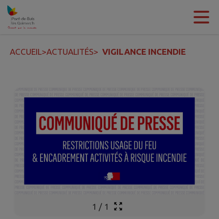
Contenu
Menu
Recherche
Pied de page
ACCUEIL
>
ACTUALITÉS
>
VIGILANCE INCENDIE
1
/
1