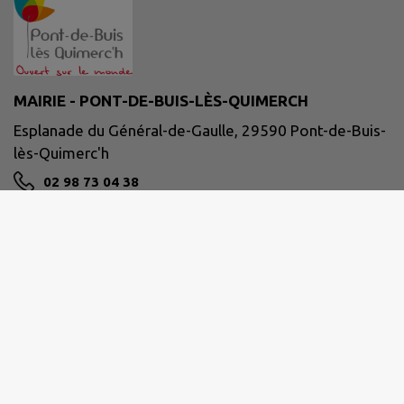
MAIRIE - PONT-DE-BUIS-LÈS-QUIMERCH
Esplanade du Général-de-Gaulle, 29590 Pont-de-Buis-
lès-Quimerc'h
02 98 73 04 38
NOUS CONTACTER
M'Y RENDRE
www.pontdebuislesquimerch.fr/